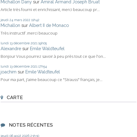
Michallon Dany
sur
Amiral Armand Joseph Bruat
Article très fourni et enrichissant, merci beaucoup pr...
jeudi 24
mars 2022
11h42
Michallon
sur
Albert II de Monaco
Très instructif .merci beaucoup
lundi 13
décembre 2021
19h05
Alexandre
sur
Emile Waldteufel
Bonjour Vous pourrez savoir à peu près tout ce que l'on...
lundi 13
décembre 2021
17h54
joachim
sur
Emile Waldteufel
Pour ma part, j'aime beaucoup ce "Strauss" français, je...
CARTE
NOTES RÉCENTES
jeudi 06
août 2026
23h30