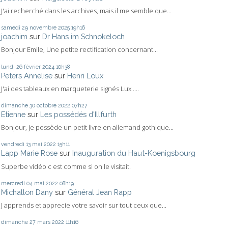
J'ai recherché dans les archives, mais il me semble que...
samedi 29
novembre 2025
19h16
joachim
sur
Dr Hans im Schnokeloch
Bonjour Emile, Une petite rectification concernant...
lundi 26
février 2024
10h38
Peters Annelise
sur
Henri Loux
J'ai des tableaux en marqueterie signés Lux ....
dimanche 30
octobre 2022
07h27
Etienne
sur
Les possédés d'Illfurth
Bonjour, je possède un petit livre en allemand gothique...
vendredi 13
mai 2022
15h11
Lapp Marie Rose
sur
Inauguration du Haut-Koenigsbourg
Superbe vidéo c est comme si on le visitait.
mercredi 04
mai 2022
08h19
Michallon Dany
sur
Général Jean Rapp
J apprends et apprecie votre savoir sur tout ceux que...
dimanche 27
mars 2022
11h16