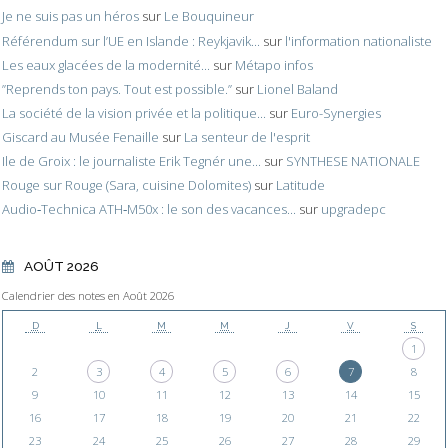
Je ne suis pas un héros
sur
Le Bouquineur
Référendum sur l’UE en Islande : Reykjavik...
sur
l'information nationaliste
Les eaux glacées de la modernité...
sur
Métapo infos
”Reprends ton pays. Tout est possible.”
sur
Lionel Baland
La société de la vision privée et la politique...
sur
Euro-Synergies
Giscard au Musée Fenaille
sur
La senteur de l'esprit
Ile de Groix : le journaliste Erik Tegnér une...
sur
SYNTHESE NATIONALE
Rouge sur Rouge (Sara, cuisine Dolomites)
sur
Latitude
Audio‑Technica ATH‑M50x : le son des vacances...
sur
upgradepc
AOÛT 2026
Calendrier des notes en Août 2026
D
L
M
M
J
V
S
1
2
3
4
5
6
7
8
9
10
11
12
13
14
15
16
17
18
19
20
21
22
23
24
25
26
27
28
29