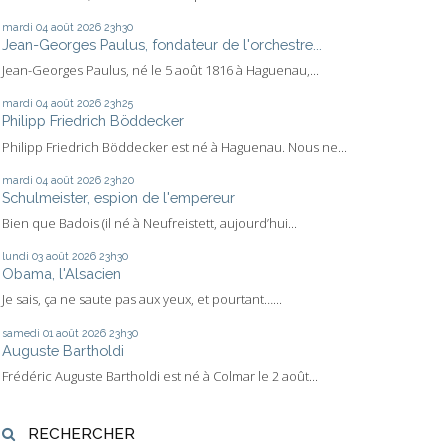
mardi 04
août 2026
23h30
Jean-Georges Paulus, fondateur de l'orchestre...
Jean-Georges Paulus, né le 5 août 1816 à Haguenau,...
mardi 04
août 2026
23h25
Philipp Friedrich Böddecker
Philipp Friedrich Böddecker est né à Haguenau. Nous ne...
mardi 04
août 2026
23h20
Schulmeister, espion de l'empereur
Bien que Badois (il né à Neufreistett, aujourd’hui...
lundi 03
août 2026
23h30
Obama, l'Alsacien
Je sais, ça ne saute pas aux yeux, et pourtant…...
samedi 01
août 2026
23h30
Auguste Bartholdi
Frédéric Auguste Bartholdi est né à Colmar le 2 août...
RECHERCHER