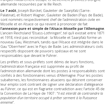
allemande recouvrées par le IIIe Reich.
Le 7 août
, Joseph Bürckel, Gauleiter de Saarpfalz (Sarre-
Palatinat), et Robert Wagner, Gauleiter de Baden (Pays de Bade),
sont nommés respectivement chef de l’administration civile en
Moselle et en Alsace ce qui revient à prononcer de fait
l’annexion pure et simple de l’Alsace-Moselle par l’Allemagne
.
L’ancien Reichsland “Elsass-Lothringen“, tel qu’il existait entre 1871
et 1918, n’est pas reconstitué : la Moselle et Saarpfalz forme un
nouveau Gau, Westmark, tandis que l’Alsace est intégrée dans le
Gau “Oberrhein“ avec le Pays de Bade. Les administrateurs civils
respectifs disposent de pouvoirs spéciaux et ne sont
responsables que devant le Führer.
Les préfets et sous-préfets sont démis de leurs fonctions,
l’administration française est supprimée au profit de
l’administration allemande dont les postes à responsabilités sont
confiés à des fonctionnaires venus d’Allemagne. Pour les postes
subalternes, les fonctionnaires alsaciens qui désirent conserver
leur emploi sont contraint de signer une déclaration d’allégeance
au Führer, ce qui est en flagrante contradiction avec l'article 45 de
la Convention de La Haye de 1907 : "
Il est interdit de contraindre la
population d’un territoire occupé à prêter serment à la Puissance
ennemie
“.