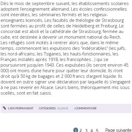
Dès le mois de septembre suivant, les établissements scolaires
adoptent l’enseignement allemand. Les écoles confessionnelles
sont interdites, les séminaires fermés et les religieux-
enseignants licenciés. Les facultés de théologie de Strasbourg
sont fermées au profit de celles de Heidelberg et Freiburg. Le
concordat est aboli et la cathédrale de Strasbourg, fermée au
culte, est destinée à devenir un monument national du Reich.
Les réfugiés sont incités à rentrer alors que, dans le même
temps, commencent les expulsions des “indésirables“ (les juifs,
les nord-africains, les Tsiganes, les hauts-fonctionnaires, les
Français installés après 1918, les francophiles…) qui se
poursuivront jusqu’en 1943. Ces expulsées (ils seront environ 45
000) ont moins d’une heure pour quitter leur domicile. Ils n’ont
droit qu’à 50 kg de bagages et 2 000 francs d’argent liquide. Ils
doivent en outre signer une déclaration par laquelle ils s’engagent
à ne pas revenir en Alsace. Leurs biens, théoriquement mis sous
scellés, sont en fait saisis.
LIEN PERMANENT
CATÉGORIES :
ALSACE
1
COMMENTAIRE
1
2
3
4
5
Page suivante