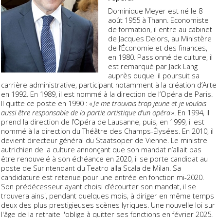
Dominique Meyer est né le 8
août 1955 à Thann. Economiste
de formation, il entre au cabinet
de Jacques Delors, au Ministère
de l’Économie et des finances,
en 1980. Passionné de culture, il
est remarqué par Jack Lang
auprès duquel il poursuit sa
carrière administrative, participant notamment à la création d’Arte
en 1992. En 1989, il est nommé à la direction de l’Opéra de Paris.
Il quitte ce poste en 1990 : «
Je me trouvais trop jeune et je voulais
aussi être responsable de la partie artistique d’un opéra
». En 1994, il
prend la direction de l’Opéra de Lausanne, puis, en 1999, il est
nommé à la direction du Théâtre des Champs-Élysées. En 2010, il
devient directeur général du Staatsoper de Vienne. Le ministre
autrichien de la culture annonçant que son mandat n’allait pas
être renouvelé à son échéance en 2020, il se porte candidat au
poste de Surintendant du Teatro alla Scala de Milan. Sa
candidature est retenue pour une entrée en fonction mi-2020.
Son prédécesseur ayant choisi d’écourter son mandat, il se
trouvera ainsi, pendant quelques mois, à diriger en même temps
deux des plus prestigieuses scènes lyriques. Une nouvelle loi sur
l'âge de la retraite l'oblige à quitter ses fonctions en février 2025.