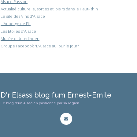
Alsace Passion
Actualité culturelle, sorties et loisirs dans le Haut-Rhin
Le site des Vins d'Alsace
L'Auberge de l'Ill
Les Etoiles d'Alsace
Musée d'Unterlinden
Groupe Facebook "L'Alsace au jour le jour"
D'r Elsass blog fum Ernest-Emile
Le blog d'un Alsacien passionné par sa région