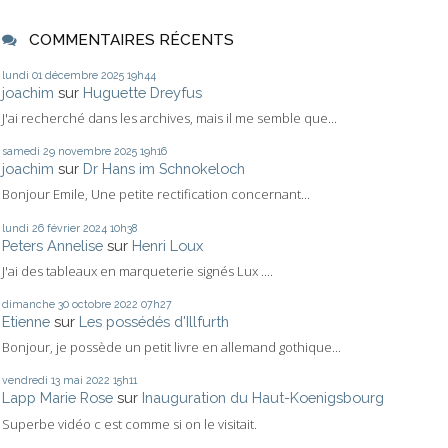
COMMENTAIRES RÉCENTS
lundi 01
décembre 2025
19h44
joachim
sur
Huguette Dreyfus
J'ai recherché dans les archives, mais il me semble que...
samedi 29
novembre 2025
19h16
joachim
sur
Dr Hans im Schnokeloch
Bonjour Emile, Une petite rectification concernant...
lundi 26
février 2024
10h38
Peters Annelise
sur
Henri Loux
J'ai des tableaux en marqueterie signés Lux ....
dimanche 30
octobre 2022
07h27
Etienne
sur
Les possédés d'Illfurth
Bonjour, je possède un petit livre en allemand gothique...
vendredi 13
mai 2022
15h11
Lapp Marie Rose
sur
Inauguration du Haut-Koenigsbourg
Superbe vidéo c est comme si on le visitait.