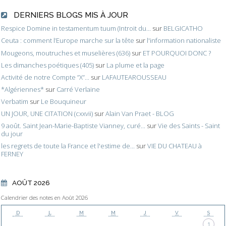
DERNIERS BLOGS MIS À JOUR
Respice Domine in testamentum tuum (Introit du...
sur
BELGICATHO
Ceuta : comment l’Europe marche sur la tête
sur
l'information nationaliste
Mougeons, moutruches et muselières (636)
sur
ET POURQUOI DONC ?
Les dimanches poétiques (405)
sur
La plume et la page
Activité de notre Compte ”X”...
sur
LAFAUTEAROUSSEAU
*Algériennes*
sur
Carré Verlaine
Verbatim
sur
Le Bouquineur
UN JOUR, UNE CITATION (cxxvii)
sur
Alain Van Praet - BLOG
9 août. Saint Jean-Marie-Baptiste Vianney, curé...
sur
Vie des Saints - Saint
du jour
les regrets de toute la France et l'estime de...
sur
VIE DU CHATEAU à
FERNEY
AOÛT 2026
Calendrier des notes en Août 2026
D
L
M
M
J
V
S
1