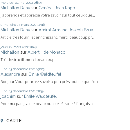
mercredi 04
mai 2022
08h19
Michallon Dany
sur
Général Jean Rapp
J apprends et apprecie votre savoir sur tout ceux que...
dimanche 27
mars 2022
11h16
Michallon Dany
sur
Amiral Armand Joseph Bruat
Article très fourni et enrichissant, merci beaucoup pr...
jeudi 24
mars 2022
11h42
Michallon
sur
Albert II de Monaco
Très instructif .merci beaucoup
lundi 13
décembre 2021
19h05
Alexandre
sur
Emile Waldteufel
Bonjour Vous pourrez savoir à peu près tout ce que l'on...
lundi 13
décembre 2021
17h54
joachim
sur
Emile Waldteufel
Pour ma part, j'aime beaucoup ce "Strauss" français, je...
CARTE