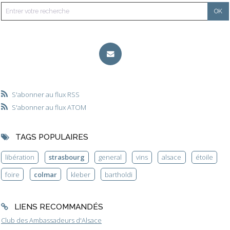
S'abonner au flux RSS
S'abonner au flux ATOM
TAGS POPULAIRES
libération
strasbourg
general
vins
alsace
étoile
foire
colmar
kleber
bartholdi
LIENS RECOMMANDÉS
Club des Ambassadeurs d'Alsace