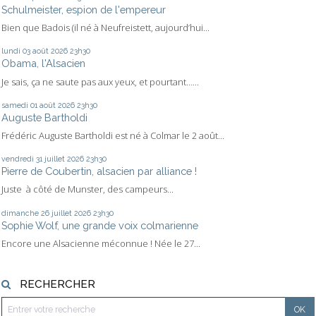
Schulmeister, espion de l'empereur
Bien que Badois (il né à Neufreistett, aujourd’hui...
lundi 03
août 2026
23h30
Obama, l'Alsacien
Je sais, ça ne saute pas aux yeux, et pourtant…...
samedi 01
août 2026
23h30
Auguste Bartholdi
Frédéric Auguste Bartholdi est né à Colmar le 2 août...
vendredi 31
juillet 2026
23h30
Pierre de Coubertin, alsacien par alliance !
Juste à côté de Munster, des campeurs...
dimanche 26
juillet 2026
23h30
Sophie Wolf, une grande voix colmarienne
Encore une Alsacienne méconnue ! Née le 27...
RECHERCHER