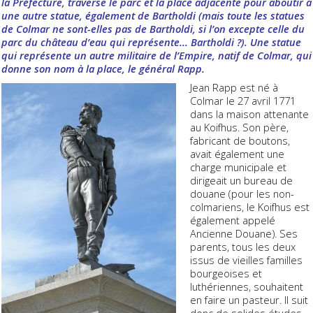
la Préfecture, traverse le parc et la place adjacente pour aboutir à
une autre statue, également de Bartholdi (mais toute les statues
de Colmar ne sont-elles pas de Bartholdi, si l’on excepte celle du
parc du château d’eau qui représente... Bartholdi ?). Une statue
qui représente un autre militaire de l’Empire, natif de Colmar, qui
donne son nom à la place, le général Rapp.
Jean Rapp est né à
Colmar le 27 avril 1771
dans la maison attenante
au Koifhus. Son père,
fabricant de boutons,
avait également une
charge municipale et
dirigeait un bureau de
douane (pour les non-
colmariens, le Koifhus est
également appelé
Ancienne Douane). Ses
parents, tous les deux
issus de vieilles familles
bourgeoises et
luthériennes, souhaitent
en faire un pasteur. Il suit
donc de solides études