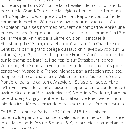
honneurs par Louis XVIII qui le fait chevalier de Saint-Louis et lui
décerne le Grand-Cordon de la Légion d’honneur. Le 1er mars
1815, Napoléon débarque à Golfe-Juan. Rapp se voit confier le
commandement du 2ème corps avec pour mission d’arrêter
Napoléon, mais ses hommes refusent de combattre. Après une
entrevue avec l’empereur, il se rallie à lui et est nommé à la tête
de l’armée du Rhin et de la 5ème division. Il s’installe à
Strasbourg. Le 13 juin, il est élu représentant à la Chambre des
Cent-Jours par le grand collège du Haut-Rhin (avec 95 voix sur 121
votants) et, le 2 juin, il est fait pair de France. Après un bref retour
sur le champ de bataille, il se replie sur Strasbourg, après
Waterloo, et défendra la ville jusqu’en juillet face aux alliés pour
conserver l’Alsace à la France. Menacé par la réaction royaliste,
Rapp se retire au château de Wildenstein, de l’autre côté de la
frontière, dans le canton d’Argovie en Suisse, en septembre
1815. En janvier de l’année suivante, il épouse en seconde noce (il
avait déjà été marié et avait divorcé) Albertine-Charlotte, baronne
de Rothberg-Coligny, héritière du château de Rheinweiller (non
loin des frontières allemande et suisse) qu’il rachète et restaure.
En 1817, il rentre à Paris. Le 22 juillet 1818, il est mis en
disponibilité par ordonnance royale, puis nommé pair de France
(pour la seconde fois) le 5 mars 1819, et premier chambellan le
26 novembre 1820.