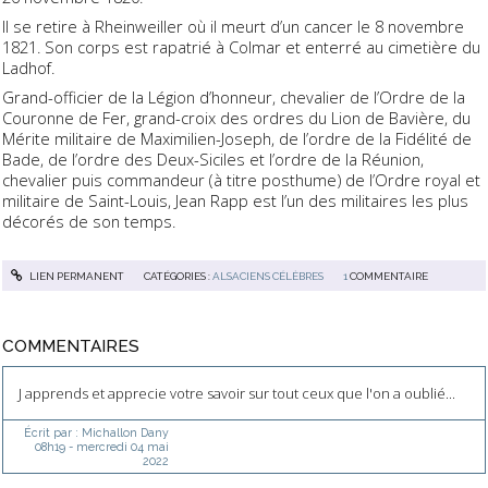
Il se retire à Rheinweiller où il meurt d’un cancer le 8 novembre
1821. Son corps est rapatrié à Colmar et enterré au cimetière du
Ladhof.
Grand-officier de la Légion d’honneur, chevalier de l’Ordre de la
Couronne de Fer, grand-croix des ordres du Lion de Bavière, du
Mérite militaire de Maximilien-Joseph, de l’ordre de la Fidélité de
Bade, de l’ordre des Deux-Siciles et l’ordre de la Réunion,
chevalier puis commandeur (à titre posthume) de l’Ordre royal et
militaire de Saint-Louis, Jean Rapp est l’un des militaires les plus
décorés de son temps.
LIEN PERMANENT
CATÉGORIES :
ALSACIENS CÉLÈBRES
1
COMMENTAIRE
COMMENTAIRES
J apprends et apprecie votre savoir sur tout ceux que l'on a oublié...
Écrit par :
Michallon Dany
08h19
-
mercredi 04
mai
2022