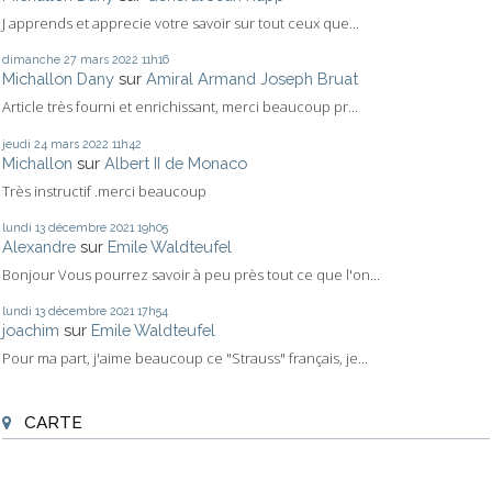
J apprends et apprecie votre savoir sur tout ceux que...
dimanche 27
mars 2022
11h16
Michallon Dany
sur
Amiral Armand Joseph Bruat
Article très fourni et enrichissant, merci beaucoup pr...
jeudi 24
mars 2022
11h42
Michallon
sur
Albert II de Monaco
Très instructif .merci beaucoup
lundi 13
décembre 2021
19h05
Alexandre
sur
Emile Waldteufel
Bonjour Vous pourrez savoir à peu près tout ce que l'on...
lundi 13
décembre 2021
17h54
joachim
sur
Emile Waldteufel
Pour ma part, j'aime beaucoup ce "Strauss" français, je...
CARTE