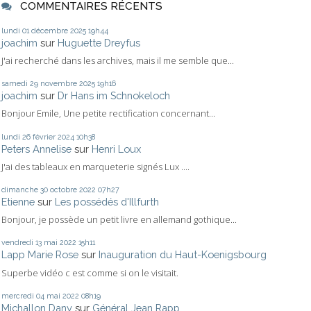
COMMENTAIRES RÉCENTS
lundi 01
décembre 2025
19h44
joachim
sur
Huguette Dreyfus
J'ai recherché dans les archives, mais il me semble que...
samedi 29
novembre 2025
19h16
joachim
sur
Dr Hans im Schnokeloch
Bonjour Emile, Une petite rectification concernant...
lundi 26
février 2024
10h38
Peters Annelise
sur
Henri Loux
J'ai des tableaux en marqueterie signés Lux ....
dimanche 30
octobre 2022
07h27
Etienne
sur
Les possédés d'Illfurth
Bonjour, je possède un petit livre en allemand gothique...
vendredi 13
mai 2022
15h11
Lapp Marie Rose
sur
Inauguration du Haut-Koenigsbourg
Superbe vidéo c est comme si on le visitait.
mercredi 04
mai 2022
08h19
Michallon Dany
sur
Général Jean Rapp