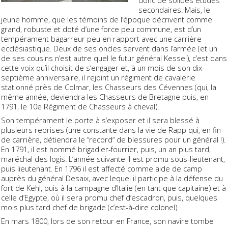
secondaires. Mais, le
jeune homme, que les témoins de l’époque décrivent comme
grand, robuste et doté d’une force peu commune, est d’un
tempérament bagarreur peu en rapport avec une carrière
ecclésiastique. Deux de ses oncles servent dans l’armée (et un
de ses cousins n’est autre quel le futur général Kessel), c’est dans
cette voix qu’il choisit de s’engager et, à un mois de son dix-
septième anniversaire, il rejoint un régiment de cavalerie
stationné près de Colmar, les Chasseurs des Cévennes (qui, la
même année, deviendra les Chasseurs de Bretagne puis, en
1791, le 10e Régiment de Chasseurs à cheval).
Son tempérament le porte à s’exposer et il sera blessé à
plusieurs reprises (une constante dans la vie de Rapp qui, en fin
de carrière, détiendra le “record“ de blessures pour un général !).
En 1791, il est nommé brigadier-fourrier, puis, un an plus tard,
maréchal des logis. L’année suivante il est promu sous-lieutenant,
puis lieutenant. En 1796 il est affecté comme aide de camp
auprès du général Desaix, avec lequel il participe à la défense du
fort de Kehl, puis à la campagne d’Italie (en tant que capitaine) et à
celle d’Egypte, où il sera promu chef d’escadron, puis, quelques
mois plus tard chef de brigade (c’est-à-dire colonel).
En mars 1800, lors de son retour en France, son navire tombe