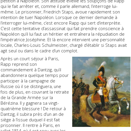
pétition à Napoléon. Son attitude éveille les soupçons de Rapp
qui le fait arrêter et, comme il parle allemand, l’interroge lui-
même. Le prisonnier, Friedrich Staps, avoue rapidement son
intention de tuer Napoléon. Lorsque ce dernier demande à
l’interroger lui-même, c’est encore Rapp qui sert d’interprète.
C’est cette tentative d’assassinat qui fait prendre conscience à
Napoléon qu’il lui faut un héritier et entraînera la répudiation de
l’impératrice Joséphine. Et là encore intervient une personnalité
locale, Charles-Louis Schulmeister, chargé d’établir si Staps avait
agit seul ou dans le cadre d’un complot.
Après un court séjour à Paris,
Rapp reprend son
commandement à Dantzig, qu’il
abandonnera quelque temps pour
participer à la campagne de
Russie où il se distinguera, une
fois de plus, en couvrant la retraite
de la Grande Armée sur la
Bérézina. Il y gagnera sa vingt-
quatrième blessure ! De retour à
Dantzig, il subira près d’un an de
siège à l’issue duquel il est fait
prisonnier. Il rentre à Paris, en
juillet 1814, où il est reçu avec les