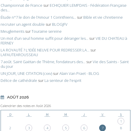
Championnat de France
sur
ECHIQUIER LEMPDAIS - Fédération Française
des...
Étude n°7 le don de l’Amour 1 Corinthiens...
sur
Bible et vie chretienne
recruter un agent double
sur
BLOGJFV
Meuglements
sur
Touraine sereine
Un mot d’un seul homme suffit pour déranger les...
sur
VIE DU CHATEAU à
FERNEY
LA ROYAUTÉ ? L'IDÉE NEUVE POUR REDRESSER LA...
sur
LAFAUTEAROUSSEAU
7 août. Saint Gaëtan de Thiène, fondateurs des...
sur
Vie des Saints - Saint
du jour
UN JOUR, UNE CITATION (cxxv)
sur
Alain Van Praet - BLOG
Délice de cathédrale
sur
La senteur de l'esprit
AOÛT 2026
Calendrier des notes en Août 2026
D
L
M
M
J
V
S
1
2
3
4
5
6
7
8