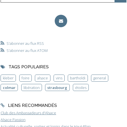
S'abonner au flux RSS
S'abonner au flux ATOM
TAGS POPULAIRES
kleber
foire
alsace
vins
bartholdi
general
colmar
libération
strasbourg
étoiles
LIENS RECOMMANDÉS
Club des Ambassadeurs d'Alsace
Alsace Passion
Actualité culturelle, sorties et loisirs dans le Haut-Rhin