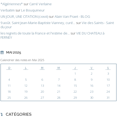
*Algériennes*
sur
Carré Verlaine
Verbatim
sur
Le Bouquineur
UN JOUR, UNE CITATION (cxxvii)
sur
Alain Van Praet - BLOG
9 août. Saint Jean-Marie-Baptiste Vianney, curé...
sur
Vie des Saints - Saint
du jour
les regrets de toute la France et l'estime de...
sur
VIE DU CHATEAU à
FERNEY
MAI 2025
Calendrier des notes en Mai 2025
D
L
M
M
J
V
S
1
2
3
4
5
6
7
8
9
10
11
12
13
14
15
16
17
18
19
20
21
22
23
24
25
26
27
28
29
30
31
CATÉGORIES