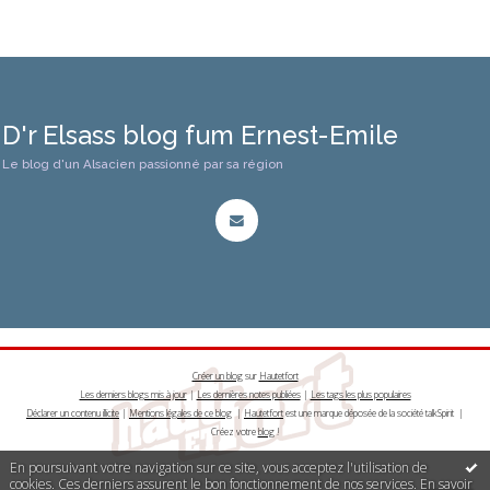
D'r Elsass blog fum Ernest-Emile
Le blog d'un Alsacien passionné par sa région
Créer un blog
sur
Hautetfort
Les derniers blogs mis à jour
|
Les dernières notes publiées
|
Les tags les plus populaires
Déclarer un contenu illicite
|
Mentions légales de ce blog
|
Hautetfort
est une marque déposée de la société talkSpirit |
Créez votre
blog
!
En poursuivant votre navigation sur ce site, vous acceptez l'utilisation de
cookies. Ces derniers assurent le bon fonctionnement de nos services.
En savoir