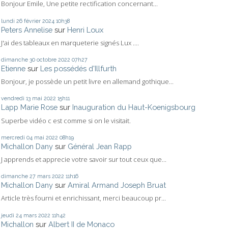
Bonjour Emile, Une petite rectification concernant...
lundi 26
février 2024
10h38
Peters Annelise
sur
Henri Loux
J'ai des tableaux en marqueterie signés Lux ....
dimanche 30
octobre 2022
07h27
Etienne
sur
Les possédés d'Illfurth
Bonjour, je possède un petit livre en allemand gothique...
vendredi 13
mai 2022
15h11
Lapp Marie Rose
sur
Inauguration du Haut-Koenigsbourg
Superbe vidéo c est comme si on le visitait.
mercredi 04
mai 2022
08h19
Michallon Dany
sur
Général Jean Rapp
J apprends et apprecie votre savoir sur tout ceux que...
dimanche 27
mars 2022
11h16
Michallon Dany
sur
Amiral Armand Joseph Bruat
Article très fourni et enrichissant, merci beaucoup pr...
jeudi 24
mars 2022
11h42
Michallon
sur
Albert II de Monaco