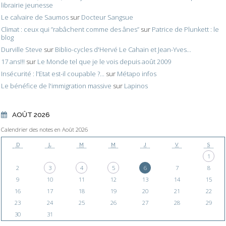
librairie jeunesse
Le calvaire de Saumos
sur
Docteur Sangsue
Climat : ceux qui ”rabâchent comme des ânes”
sur
Patrice de Plunkett : le
blog
Durville Steve
sur
Biblio-cycles d'Hervé Le Cahain et Jean-Yves...
17 ans!!!
sur
Le Monde tel que je le vois depuis août 2009
Insécurité : l'Etat est-il coupable ?...
sur
Métapo infos
Le bénéfice de l'immigration massive
sur
Lapinos
AOÛT 2026
Calendrier des notes en Août 2026
D
L
M
M
J
V
S
1
2
3
4
5
6
7
8
9
10
11
12
13
14
15
16
17
18
19
20
21
22
23
24
25
26
27
28
29
30
31