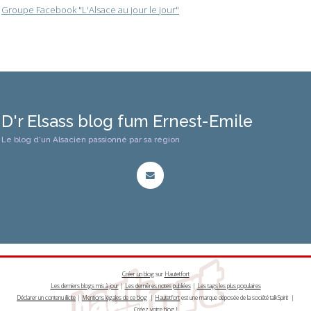
Groupe Facebook "L'Alsace au jour le jour"
D'r Elsass blog fum Ernest-Emile
Le blog d'un Alsacien passionné par sa région
Créer un blog
sur
Hautetfort
Les derniers blogs mis à jour
|
Les dernières notes publiées
|
Les tags les plus populaires
Déclarer un contenu illicite
|
Mentions légales de ce blog
|
Hautetfort
est une marque déposée de la société talkSpirit |
Créez votre
blog
!