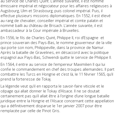
au service de Charles Quint. L’année suivante, il est nommé
émissaire impérial et négociateur pour les affaires religieuses à
Augsbourg, Ulm et Strasbourg, puis colonel impérial. Puis, il
effectue plusieurs missions diplomatiques. En 1552, il est élevé
au rang de chevalier, conseiller impérial et comte palatin et
nommé bailli au château de Brisach. L’année suivante, il est
ambassadeur à la Cour impériale à Bruxelles.
En 1556, le fils de Charles Quint, Philippe II, roi d’Espagne et
prince souverain des Pays-Bas, le nomme gouverneur de la ville
qui porte son nom, Philippeville, dans la province de Namur.
Après la bataille de Gravelines, en désaccord avec la politique
espagnol aux Pays-Bas, Schwendi quitte le service de Philippe II.
En 1564, il entre au service de l’empereur Maximilien II qui lui
confie le commandement en chef des troupes allemandes. Il part
combattre les Turcs en Hongrie et c’est là, le 11 février 1565, qu’il
prend la forteresse de Tokaj.
La légende veut qu’il en rapporta le savoir-faire viticole et le
cépage qui allait donner le Tokay d’Alsace. Il ne se doutait
certainement pas qu’il allait être à l’origine d’une longue bataille
juridique entre la Hongrie et l'Alsace concernant cette appellation
qui a définitivement disparue le 1er janvier 2007 pour être
remplacée par celle de Pinot Gris.