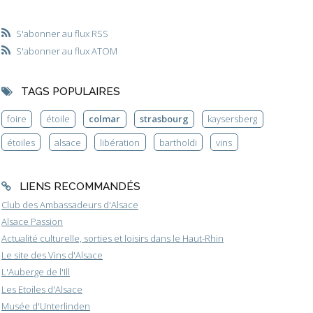
S'abonner au flux RSS
S'abonner au flux ATOM
TAGS POPULAIRES
foire
étoile
colmar
strasbourg
kaysersberg
étoiles
alsace
libération
bartholdi
vins
LIENS RECOMMANDÉS
Club des Ambassadeurs d'Alsace
Alsace Passion
Actualité culturelle, sorties et loisirs dans le Haut-Rhin
Le site des Vins d'Alsace
L'Auberge de l'Ill
Les Etoiles d'Alsace
Musée d'Unterlinden