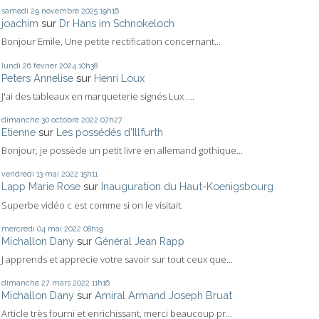
samedi 29
novembre 2025
19h16
joachim
sur
Dr Hans im Schnokeloch
Bonjour Emile, Une petite rectification concernant...
lundi 26
février 2024
10h38
Peters Annelise
sur
Henri Loux
J'ai des tableaux en marqueterie signés Lux ....
dimanche 30
octobre 2022
07h27
Etienne
sur
Les possédés d'Illfurth
Bonjour, je possède un petit livre en allemand gothique...
vendredi 13
mai 2022
15h11
Lapp Marie Rose
sur
Inauguration du Haut-Koenigsbourg
Superbe vidéo c est comme si on le visitait.
mercredi 04
mai 2022
08h19
Michallon Dany
sur
Général Jean Rapp
J apprends et apprecie votre savoir sur tout ceux que...
dimanche 27
mars 2022
11h16
Michallon Dany
sur
Amiral Armand Joseph Bruat
Article très fourni et enrichissant, merci beaucoup pr...