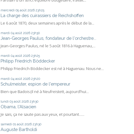
Partisan d'un strict équilibre budgétaire, il avait...
mercredi 05
août 2026
23h25
La charge des cuirassiers de Reichshoffen
Le 6 août 1870, deux semaines après le début de la...
mardi 04
août 2026
23h30
Jean-Georges Paulus, fondateur de l'orchestre...
Jean-Georges Paulus, né le 5 août 1816 à Haguenau,...
mardi 04
août 2026
23h25
Philipp Friedrich Böddecker
Philipp Friedrich Böddecker est né à Haguenau. Nous ne...
mardi 04
août 2026
23h20
Schulmeister, espion de l'empereur
Bien que Badois (il né à Neufreistett, aujourd’hui...
lundi 03
août 2026
23h30
Obama, l'Alsacien
Je sais, ça ne saute pas aux yeux, et pourtant…...
samedi 01
août 2026
23h30
Auguste Bartholdi