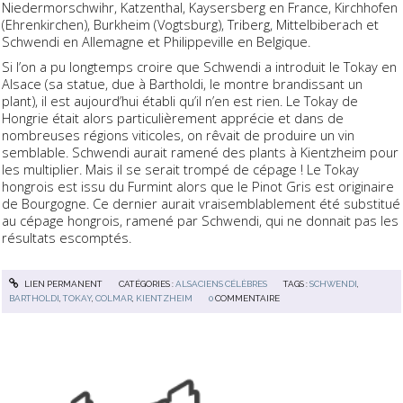
Niedermorschwihr, Katzenthal, Kaysersberg en France, Kirchhofen
(Ehrenkirchen), Burkheim (Vogtsburg), Triberg, Mittelbiberach et
Schwendi en Allemagne et Philippeville en Belgique.
Si l’on a pu longtemps croire que Schwendi a introduit le Tokay en
Alsace (sa statue, due à Bartholdi, le montre brandissant un
plant), il est aujourd’hui établi qu’il n’en est rien. Le Tokay de
Hongrie était alors particulièrement apprécie et dans de
nombreuses régions viticoles, on rêvait de produire un vin
semblable. Schwendi aurait ramené des plants à Kientzheim pour
les multiplier. Mais il se serait trompé de cépage ! Le Tokay
hongrois est issu du Furmint alors que le Pinot Gris est originaire
de Bourgogne. Ce dernier aurait vraisemblablement été substitué
au cépage hongrois, ramené par Schwendi, qui ne donnait pas les
résultats escomptés.
LIEN PERMANENT
CATÉGORIES :
ALSACIENS CÉLÈBRES
TAGS :
SCHWENDI
,
BARTHOLDI
,
TOKAY
,
COLMAR
,
KIENTZHEIM
0
COMMENTAIRE