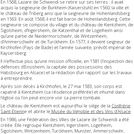
En 1568, Lazare de Schwendi se retire sur ses terres : il avait
acquis la seigneurie de Burkheim (Kaiserstuhl) en 1560, la ville et
le château de Triberg ainsi que la seigneurie de Hohenlandsberg
en 1563. En août 1568, il est fait baron de Hohenlandsberg. Cette
seigneurie se compose du village et du château de Kientzheim, de
Sigolsheim, d’Ingersheim, de Katzenthal et de Logelheim ainsi
qu’une partie de Niedermorschwihr, de Wintzenheim,
d’Ammerschwihr et de Turckheim. En 1577, il devient seigneur de
Kirchhofen (Pays de Bade) et l’année suivante, prévôt impérial de
Kaysersberg.
Il n’effectue plus qu’une mission officielle, en 1581 (l’inspection des
défenses d’Ensisheim, la capitale des possessions des
Habsbourg en Alsace) et la rédaction d’un rapport sur les travaux
à entreprendre.
Après son décès à Kirchhofen, le 27 mai 1583, son corps est
rapatrié à Kientzheim (sa résidence préférée) et inhumé dans
l’église où l’on peut encore voir sa pierre tombale.
Le château de Kientzheim est aujourd’hui le siège de la
Confrérie
Saint-Etienn
e et abrite le
Musée du Vignoble et des Vins d’Alsace
.
En 1986, une Fédération des Villes de Lazare de Schwendi a été
créée. Elle regroupe Kientzheim, Ingersheim, Logelheim,
Sigolsheim, Wintzenheim, Turckheim, Munster, Ammerschwihr,