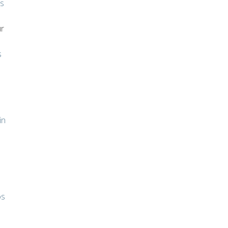
is
r
s
in
os