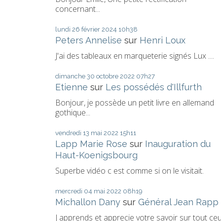
concernant...
lundi 26
février 2024
10h38
Peters Annelise
sur
Henri Loux
J'ai des tableaux en marqueterie signés Lux ....
dimanche 30
octobre 2022
07h27
Etienne
sur
Les possédés d'Illfurth
Bonjour, je possède un petit livre en allemand
gothique...
vendredi 13
mai 2022
15h11
Lapp Marie Rose
sur
Inauguration du
Haut-Koenigsbourg
Superbe vidéo c est comme si on le visitait.
mercredi 04
mai 2022
08h19
Michallon Dany
sur
Général Jean Rapp
J apprends et apprecie votre savoir sur tout ce