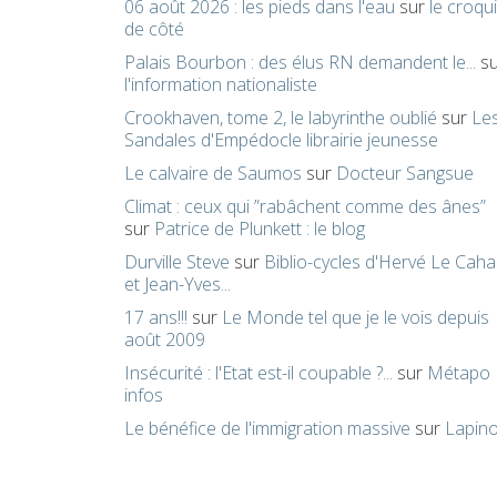
06 août 2026 : les pieds dans l'eau
sur
le croqu
de côté
Palais Bourbon : des élus RN demandent le...
su
l'information nationaliste
Crookhaven, tome 2, le labyrinthe oublié
sur
Le
Sandales d'Empédocle librairie jeunesse
Le calvaire de Saumos
sur
Docteur Sangsue
Climat : ceux qui ”rabâchent comme des ânes”
sur
Patrice de Plunkett : le blog
Durville Steve
sur
Biblio-cycles d'Hervé Le Caha
et Jean-Yves...
17 ans!!!
sur
Le Monde tel que je le vois depuis
août 2009
Insécurité : l'Etat est-il coupable ?...
sur
Métapo
infos
Le bénéfice de l'immigration massive
sur
Lapin