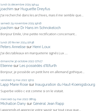
lundi 01
décembre 2025
19h44
joachim
sur
Huguette Dreyfus
J'ai recherché dans les archives, mais il me semble que...
samedi 29
novembre 2025
19h16
joachim
sur
Dr Hans im Schnokeloch
Bonjour Emile, Une petite rectification concernant...
lundi 26
février 2024
10h38
Peters Annelise
sur
Henri Loux
J'ai des tableaux en marqueterie signés Lux ....
dimanche 30
octobre 2022
07h27
Etienne
sur
Les possédés d'Illfurth
Bonjour, je possède un petit livre en allemand gothique...
vendredi 13
mai 2022
15h11
Lapp Marie Rose
sur
Inauguration du Haut-Koenigsbourg
Superbe vidéo c est comme si on le visitait.
mercredi 04
mai 2022
08h19
Michallon Dany
sur
Général Jean Rapp
J apprends et apprecie votre savoir sur tout ceux que...