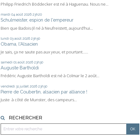
Philipp Friedrich Böddecker est né à Haguenau. Nous ne...
mardi 04
août 2026
23h20
Schulmeister, espion de l'empereur
Bien que Badois (il né à Neufreistett, aujourd’hui...
lundi 03
août 2026
23h30
Obama, l'Alsacien
Je sais, ça ne saute pas aux yeux, et pourtant…...
samedi 01
août 2026
23h30
Auguste Bartholdi
Frédéric Auguste Bartholdi est né à Colmar le 2 août...
vendredi 31
juillet 2026
23h30
Pierre de Coubertin, alsacien par alliance !
Juste à côté de Munster, des campeurs...
RECHERCHER