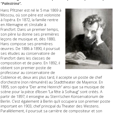
“Palestrina“.
Hans Pfitzner est né le 5 mai 1869 à
Moscou, où son père est violoniste
à l’opéra. En 1872, la famille rentre
en Allemagne et s’installe à
Francfort. Dans un premier temps,
son père lui donne ses premières
leçons de musique et, dès 1880,
Hans compose ses premières
œuvres. De 1886 à 1890, il poursuit
ses études au conservatoire de
Francfort dans les classes de
composition et de piano. En 1892, il
obtient son premier poste de
professeur au conservatoire de
Coblence et, deux ans plus tard, il accepte un poste de chef
d’orchestre (non rémunéré) au Stadttheater de Mayence. En
1895, son opéra “Der arme Heinrich“ ainsi que sa musique de
scène pour la pièce d’Ibsen “La fête à Solhaug“ sont créés. A
partir de 1897, il enseigne au Stern’schen Konservatorium de
Berlin. C’est également à Berlin qu’il occupera son premier poste
important en 1903, chef principal du Theater des Westens.
Parallèlement, il poursuit sa carrière de compositeur et son