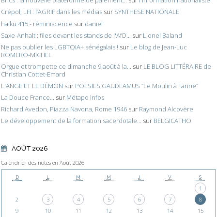
Brics : la nouvelle plateforme de paiement...
sur
l'information nationaliste
Crépol, LFI : l’AGRIF dans les médias
sur
SYNTHESE NATIONALE
haiku 415 - réminiscence
sur
daniel
Saxe-Anhalt : files devant les stands de l'AfD...
sur
Lionel Baland
Ne pas oublier les LGBTQIA+ sénégalais !
sur
Le blog de Jean-Luc
ROMERO-MICHEL
Orgue et trompette ce dimanche 9 août à la...
sur
LE BLOG LITTÉRAIRE de
Christian Cottet-Emard
L'ANGE ET LE DÉMON
sur
POESIES GAUDEAMUS ”Le Moulin à Farine”
La Douce France...
sur
Métapo infos
Richard Avedon, Piazza Navona, Rome 1946
sur
Raymond Alcovère
Le développement de la formation sacerdotale...
sur
BELGICATHO
AOÛT 2026
Calendrier des notes en Août 2026
D
L
M
M
J
V
S
1
2
3
4
5
6
7
8
9
10
11
12
13
14
15