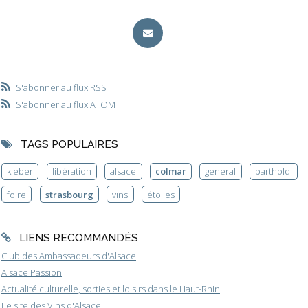
S'abonner au flux RSS
S'abonner au flux ATOM
TAGS POPULAIRES
kleber
libération
alsace
colmar
general
bartholdi
foire
strasbourg
vins
étoiles
LIENS RECOMMANDÉS
Club des Ambassadeurs d'Alsace
Alsace Passion
Actualité culturelle, sorties et loisirs dans le Haut-Rhin
Le site des Vins d'Alsace