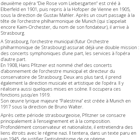
deuxième opéra “Die Rose vom Liebesgarten“ est créé à
Elberfeld en 1901, puis repris à la Hofoper de Vienne en 1905,
sous la direction de Gustav Mahler. Après un court passage à la
tête de l’orchestre philharmonique de Munich (qui s’appelait
encore Kaim-Orchester, du nom de son fondateur), il arrive à
Strasbourg.
A Strasbourg, l’orchestre municipal (futur Orchestre
philharmonique de Strasbourg) assurait déjà une double mission :
des concerts symphoniques d’une part, les services à l’opéra
d’autre part.
En 1908, Hans Pfitzner est nommé chef des concerts
d’abonnement de l’orchestre municipal et directeur du
conservatoire de Strasbourg. Deux ans plus tard, il prend
également la direction musicale et artistique de l’opéra. Il y
réalisera aussi quelques mises en scène. Il occupera ces
fonctions jusqu’en 1919.
Son œuvre lyrique majeure “Palestrina“ est créée à Munich en
1917 sous la direction de Bruno Walter.
Après cette période strasbourgeoise, Pfitzner se consacre
principalement à l’enseignement et à la composition.
Profondément conservateur et nationaliste, il entretiendra des
liens étroits avec le régime nazi. Il tentera, dans un texte paru en
juin 1945, de justifier l’antisémitisme de ce régime.