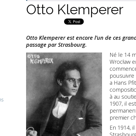
Otto Klemperer
Otto Klemperer est encore l’un de ces grand
passage par Strasbourg.
Né le 14 m
Wrocław en
commence 
pousuivre 
a Hans Pf
compositio
à au souti
ms
1907, il e
permanent
premier ch
En 1914, il
Strasbourg