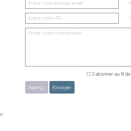
V
O
S'abonner au fil de
ux