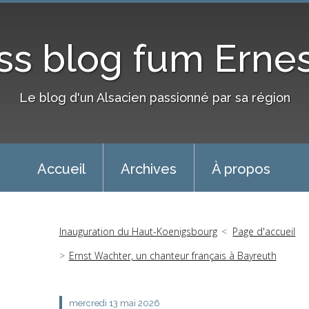
ass blog fum Erne
Le blog d'un Alsacien passionné par sa région
Accueil
Archives
À propos
Inauguration du Haut-Koenigsbourg
Page d'accueil
Ernst Wachter, un chanteur français à Bayreuth
mercredi 13
mai 2026