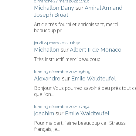
dimanche 27
mars 2022
11h16
Michallon Dany
sur
Amiral Armand
Joseph Bruat
Article très fourni et enrichissant, merci
beaucoup pr...
jeudi 24
mars 2022
11h42
Michallon
sur
Albert II de Monaco
Très instructif .merci beaucoup
lundi 13
décembre 2021
19h05
Alexandre
sur
Emile Waldteufel
Bonjour Vous pourrez savoir à peu près tout c
que l'on...
lundi 13
décembre 2021
17h54
joachim
sur
Emile Waldteufel
Pour ma part, j'aime beaucoup ce "Strauss"
français, je...