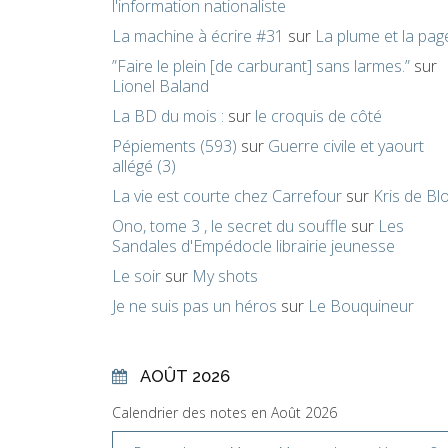
l'information nationaliste
La machine à écrire #31
sur
La plume et la pag
”Faire le plein [de carburant] sans larmes.”
sur
Lionel Baland
La BD du mois :
sur
le croquis de côté
Pépiements (593)
sur
Guerre civile et yaourt
allégé (3)
La vie est courte chez Carrefour
sur
Kris de Bl
Ono, tome 3 , le secret du souffle
sur
Les
Sandales d'Empédocle librairie jeunesse
Le soir
sur
My shots
Je ne suis pas un héros
sur
Le Bouquineur
AOÛT 2026
Calendrier des notes en Août 2026