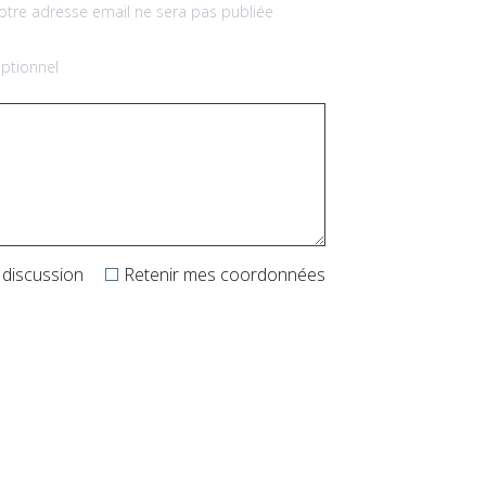
otre adresse email ne sera pas publiée
ptionnel
 discussion
Retenir mes coordonnées